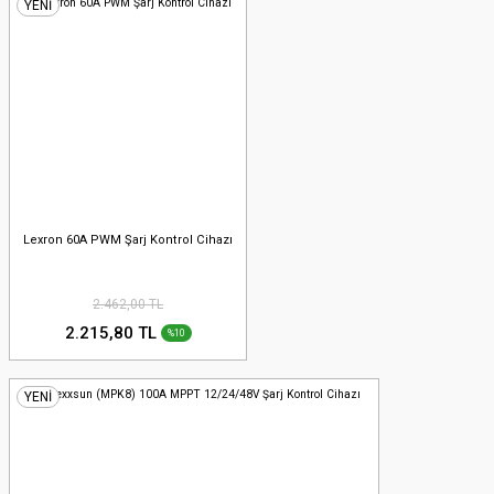
YENİ
Lexron 60A PWM Şarj Kontrol Cihazı
2.462,00 TL
2.215,80 TL
%10
YENİ