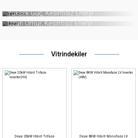
TommaTech
Lexron
Yüksek Güç, Kesintisiz Enerji!
Uzun Ömür, Kesintisiz Enerji!
BUTTON
BUTTON
Vitrindekiler
Deye 20kW Hibrit Trifaze
Deye 8KW Hibrit Monofaze LV