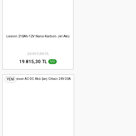
Lexron 210Ah-12V Nano-Karbon Jel Akü
22.017,00 TL
19.815,30 TL
%10
YENİ