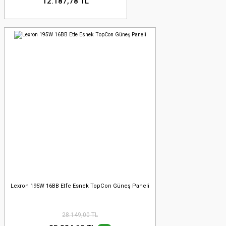
12.187,78 TL
Lexron 195W 16BB Etfe Esnek TopCon Güneş Paneli
28.149,00 TL