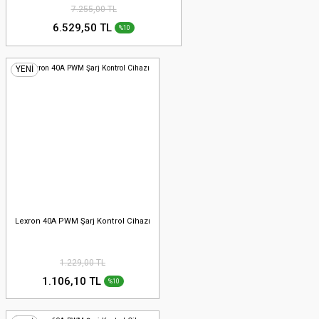
7.255,00 TL
6.529,50 TL
%10
YENİ
Lexron 40A PWM Şarj Kontrol Cihazı
1.229,00 TL
1.106,10 TL
%10