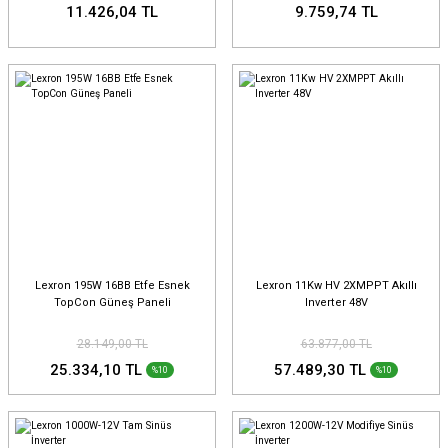
11.426,04 TL
9.759,74 TL
Lexron 195W 16BB Etfe Esnek
Lexron 11Kw HV 2XMPPT Akıllı
TopCon Güneş Paneli
Inverter 48V
28.149,00 TL
63.877,00 TL
25.334,10 TL
57.489,30 TL
%10
%10