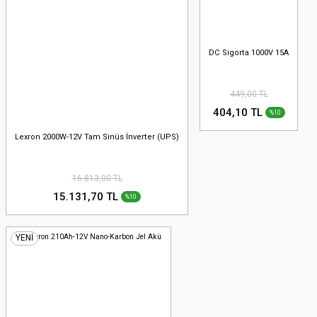
DC Sigorta 1000V 15A
449,00 TL
404,10 TL
%10
Lexron 2000W-12V Tam Sinüs İnverter (UPS)
16.813,00 TL
15.131,70 TL
%10
YENİ