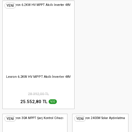
YENİ
Lexron 6.2KW HV MPPT Akıllı İnverter 48V
28.392,00 TL
25.552,80 TL
%10
YENİ
YENİ