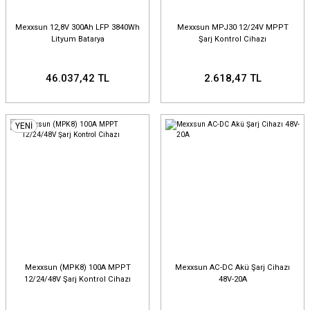
Mexxsun 12,8V 300Ah LFP 3840Wh
Mexxsun MPJ30 12/24V MPPT
Lityum Batarya
Şarj Kontrol Cihazı
46.037,42 TL
2.618,47 TL
YENİ
Mexxsun (MPK8) 100A MPPT
Mexxsun AC-DC Akü Şarj Cihazı
12/24/48V Şarj Kontrol Cihazı
48V-20A