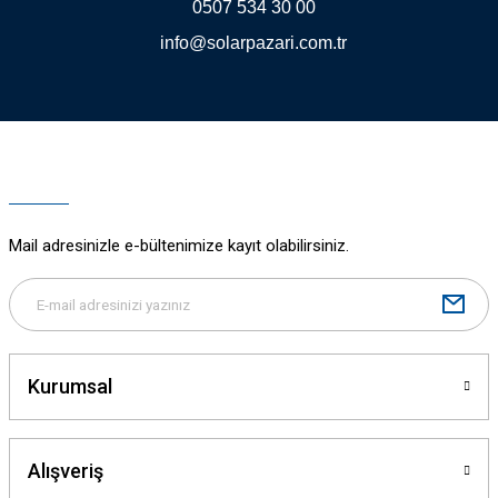
0507 534 30 00
info@solarpazari.com.tr
Gönder
Mail adresinizle e-bültenimize kayıt olabilirsiniz.
Kurumsal
Alışveriş