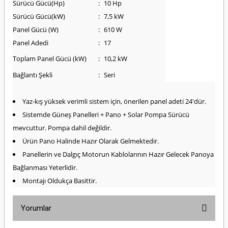
Sürücü Gücü(Hp)
:
10 Hp
Sürücü Gücü(kW)
:
7,5 kW
Panel Gücü (W)
:
610 W
Panel Adedi
:
17
Toplam Panel Gücü (kW)
:
10,2 kW
Bağlantı Şekli
:
Seri
Yaz-kış yüksek verimli sistem için, önerilen panel adeti 24'dür.
Sistemde Güneş Panelleri + Pano + Solar Pompa Sürücü
mevcuttur. Pompa dahil değildir.
Ürün Pano Halinde Hazır Olarak Gelmektedir.
Panellerin ve Dalgıç Motorun Kablolarının Hazır Gelecek Panoya
Bağlanması Yeterlidir.
Montajı Oldukça Basittir.
Yorumlar