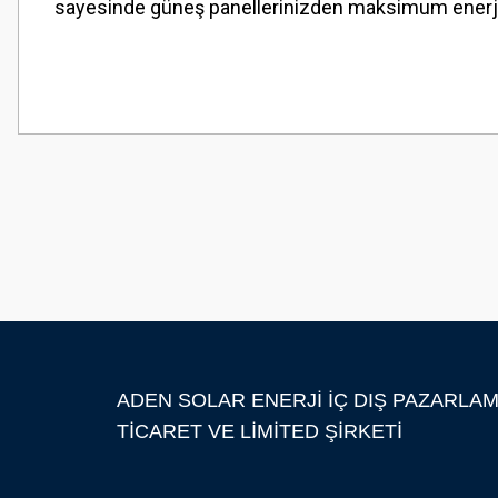
sayesinde güneş panellerinizden maksimum enerji ü
Bu ürünün fiyat bilgisi, resim, ürün açıklamalarında ve diğer konularda
Görüş ve önerileriniz için teşekkür ederiz.
Ürün resmi kalitesiz, bozuk veya görüntülenemiyor.
Ürün açıklamasında eksik bilgiler bulunuyor.
Ürün bilgilerinde hatalar bulunuyor.
Ürün fiyatı diğer sitelerden daha pahalı.
Bu ürüne benzer farklı alternatifler olmalı.
ADEN SOLAR ENERJİ İÇ DIŞ PAZARLA
TİCARET VE LİMİTED ŞİRKETİ