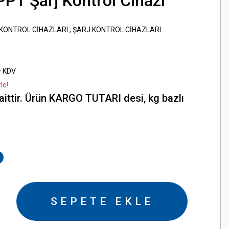
PT Şarj Kontrol Cihazı
KONTROL CİHAZLARI
,
ŞARJ KONTROL CİHAZLARI
+ KDV
le!
aittir. Ürün KARGO TUTARI desi, kg bazlı
SEPETE EKLE