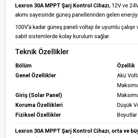
Lexron 30A MPPT Şarj Kontrol Cihazı
, 12V ve 24
akımı sayesinde güneş panellerinden gelen enerjiyi ak
100V’a kadar güneş paneli voltajı ile uyumlu çalışır
sabit sistemlerde kolay kurulum sağlar.
Teknik Özellikler
Bölüm
Özellik
Genel Özellikler
Akü Volta
Maksimu
Giriş (Solar Panel)
Maksimu
Koruma Özellikleri
Düşük Vo
Fiziksel Özellikler
Boyutla
Lexron 30A MPPT Şarj Kontrol Cihazı
,
orta ve bü