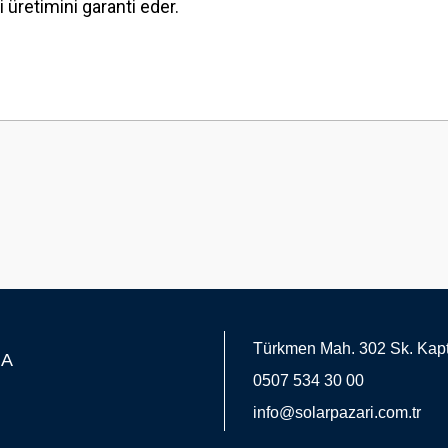
retimini garanti eder.
 yetersiz gördüğünüz noktaları öneri formunu kullanarak tarafımıza iletebilirsini
Bu ürüne ilk yorumu siz yapın!
Yorum Yaz
Türkmen Mah. 302 Sk. Kapt
MA
0507 534 30 00
Gönder
info@solarpazari.com.tr