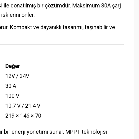
jisi ile donatılmış bir çözümdür. Maksimum 30A şarj
sklerini önler.
ur. Kompakt ve dayanıklı tasarımı, taşınabilir ve
Değer
12V / 24V
30 A
100 V
10.7 V / 21.4 V
219 × 146 × 70
ir bir enerji yönetimi sunar. MPPT teknolojisi