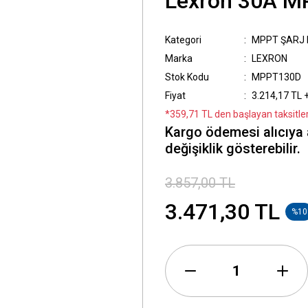
Lexron 30A MP
Kategori
MPPT ŞARJ 
Marka
LEXRON
Stok Kodu
MPPT130D
Fiyat
3.214,17 TL 
*359,71 TL den başlayan taksitler
Kargo ödemesi alıcıya 
değişiklik gösterebilir.
3.857,00 TL
3.471,30 TL
%10