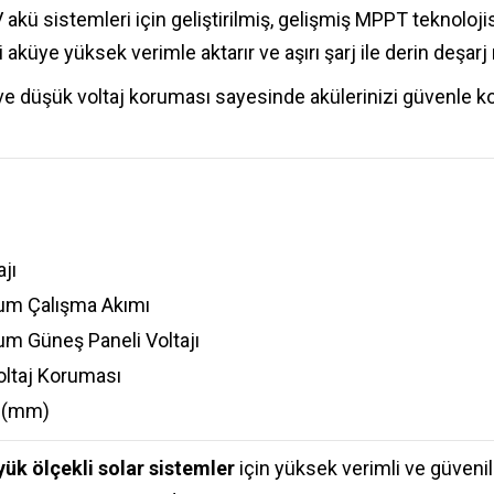
V akü sistemleri için geliştirilmiş, gelişmiş MPPT teknolo
üye yüksek verimle aktarır ve aşırı şarj ile derin deşarj ri
 ve düşük voltaj koruması sayesinde akülerinizi güvenle kor
jı
m Çalışma Akımı
m Güneş Paneli Voltajı
ltaj Koruması
r (mm)
yük ölçekli solar sistemler
için yüksek verimli ve güvenil