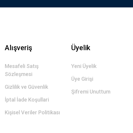
Alışveriş
Üyelik
Mesafeli Satış
Yeni Üyelik
Sözleşmesi
Üye Girişi
Gizlilik ve Güvenlik
Şifremi Unuttum
İptal İade Koşullari
Kişisel Veriler Politikası