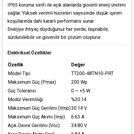
IP65 koruma sınıfı ile açık alanlarda güvenli enerji üretimi
sağlar. Yüksek verimli hücreleri sayesinde düşük ışınım
koşullarında dahi kararlı performans sunar.
Enerjiye ihtiyaç duyduğunuz her yerde, taşınabilir,
sürdürülebilir ve güvenilir bir çözüm oluşturur.
Elektriksel Özellikler
Özellik
Değer
Model Tipi
TT200-48TN10-PRT
Maksimum Güç (Pmax)
200 Wp
Güç Toleransı
0 ~ +5 W
Modül Verimliliği
%20.14
Maksimum Güç Gerilimi (Vmp)
30.14 V
Maksimum Güç Akımı (Imp)
6.63 A
Açık Devre Gerilimi (Voc)
34.80 V