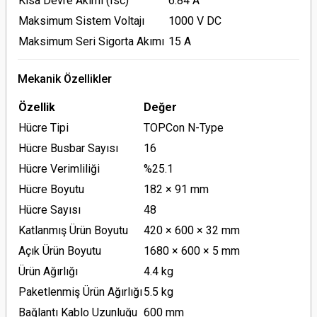
Kısa Devre Akımı (Isc)
6.84 A
Maksimum Sistem Voltajı
1000 V DC
Maksimum Seri Sigorta Akımı
15 A
Mekanik Özellikler
Özellik
Değer
Hücre Tipi
TOPCon N-Type
Hücre Busbar Sayısı
16
Hücre Verimliliği
%25.1
Hücre Boyutu
182 × 91 mm
Hücre Sayısı
48
Katlanmış Ürün Boyutu
420 × 600 × 32 mm
Açık Ürün Boyutu
1680 × 600 × 5 mm
Ürün Ağırlığı
4.4 kg
Paketlenmiş Ürün Ağırlığı
5.5 kg
Bağlantı Kablo Uzunluğu
600 mm