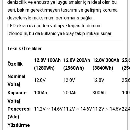
denizcilik ve endüstriyel uygulamalar için ideal olan bu
seri, bakım gerektirmeyen tasarımı ve gelişmiş koruma
devreleriyle maksimum performans sağlar.
LED ekran üzerinden voltaj ve kapasite durumu
izlenebilir, bu da kullanıcıya kolay takip imkânı sunar.
Teknik Özellikler
12.8V 100Ah
12.8V 200Ah
12.8V 300Ah
25.
Özellik
(1280Wh)
(2560Wh)
(3840Wh)
(25
Nominal
12.8V
12.8V
12.8V
25.
Voltaj
Kapasite
100Ah
200Ah
300Ah
100
Voltaj
Penceresi
11.2V ~ 14.6V
11.2V ~ 14.6V
11.2V ~ 14.6V
22.
(Vdc)
Yüzdürme