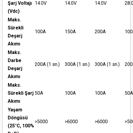
Şarj Voltajı
14.0V
14.0V
14.0V
28.
(Vdc)
Maks.
Sürekli
100A
150A
200A
100
Deşarj
Akımı
Maks.
Darbe
200A (1 sn.)
300A (1 sn.)
300A (1 sn.)
200A
Deşarj
Akımı
Maks.
Sürekli Şarj
50A
100A
100A
50A
Akımı
Yaşam
Döngüsü
>5000
>6000
>6000
>50
(25°C, 100%