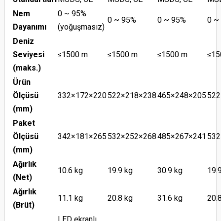
Nem
0 ~ 95%
0 ~ 95%
0 ~ 95%
0 ~
Dayanımı
(yoğuşmasız)
Deniz
Seviyesi
≤1500 m
≤1500 m
≤1500 m
≤15
(maks.)
Ürün
Ölçüsü
332×172×220
522×218×238
465×248×205
522
(mm)
Paket
Ölçüsü
342×181×265
532×252×268
485×267×241
532
(mm)
Ağırlık
10.6 kg
19.9 kg
30.9 kg
19.
(Net)
Ağırlık
11.1 kg
20.8 kg
31.6 kg
20.
(Brüt)
LED ekranlı