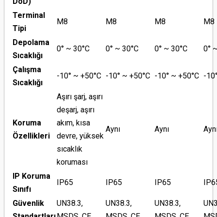
DoD)
Terminal
M8
M8
M8
M8
Tipi
Depolama
0° ~ 30°C
0° ~ 30°C
0° ~ 30°C
0° 
Sıcaklığı
Çalışma
-10° ~ +50°C
-10° ~ +50°C
-10° ~ +50°C
-10
Sıcaklığı
Aşırı şarj, aşırı
deşarj, aşırı
Koruma
akım, kısa
Aynı
Aynı
Ayn
Özellikleri
devre, yüksek
sıcaklık
koruması
IP Koruma
IP65
IP65
IP65
IP6
Sınıfı
Güvenlik
UN38.3,
UN38.3,
UN38.3,
UN3
Standartları
MSDS, CE
MSDS, CE
MSDS, CE
MSD