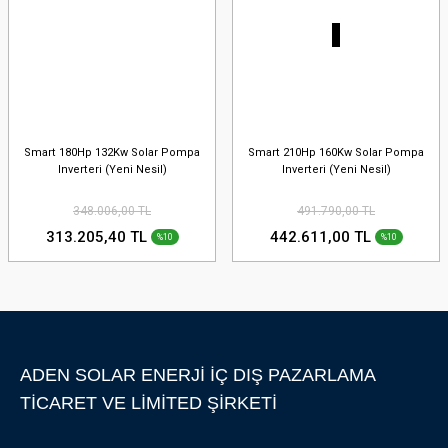
Smart 180Hp 132Kw Solar Pompa
Smart 210Hp 160Kw Solar Pompa
Inverteri (Yeni Nesil)
Inverteri (Yeni Nesil)
348.006,00 TL
491.790,00 TL
313.205,40 TL
442.611,00 TL
%10
%10
ADEN SOLAR ENERJİ İÇ DIŞ PAZARLAMA
TİCARET VE LİMİTED ŞİRKETİ