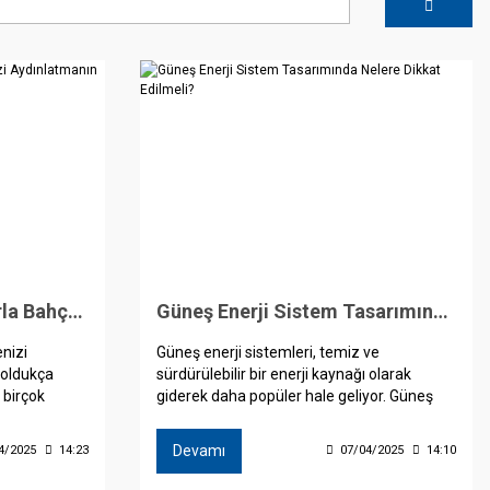
Güneş Enerjili Lambalarla Bahçenizi Aydınlatmanın Yolları
Güneş Enerji Sistem Tasarımında Nelere Dikkat Edilmeli?
enizi
Güneş enerji sistemleri, temiz ve
 oldukça
sürdürülebilir bir enerji kaynağı olarak
 birçok
giderek daha popüler hale geliyor. Güneş
. Güneş
enerjisi sistemleri tasarlarken dikkat
ostu hem de
edilmesi gereken birkaç önemli nokta
Devamı
4/2025
14:23
07/04/2025
14:10
eği sunar.
bulunmaktadır.