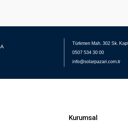
Türkmen Mah. 302 Sk. Kapt
MA
0507 534 30 00
info@solarpazari.com.tr
Kurumsal