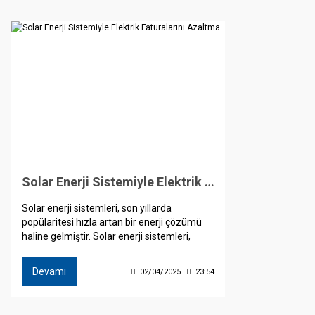
sayesinde enerji maliyetleri düşerken, CO₂
sağlayabilirsi
emisyonları da azalır. Güneş enerjisiyle
bugün yatırım yapın, uzun yıllar boyunca
kazanın.
Solar Enerji Sistemiyle Elektrik Faturalarını Azaltma
Solar enerji sistemleri, son yıllarda
popülaritesi hızla artan bir enerji çözümü
haline gelmiştir. Solar enerji sistemleri,
güneş ışığını elektriğe dönüştüren, çevre
dostu ve sürdürülebilir bir enerji üretim
Devamı
02/04/2025
23:54
yöntemidir.