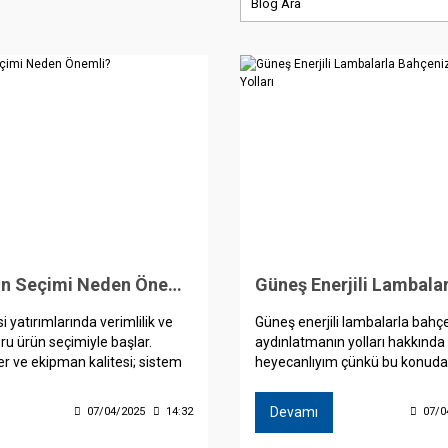
Doğru Ürün Seçimi Neden Önemli?
i yatırımlarında verimlilik ve
Güneş enerjili lambalarla bahç
ru ürün seçimiyle başlar.
aydınlatmanın yolları hakkında
er ve ekipman kalitesi; sistem
heyecanlıyım çünkü bu konuda
ı, amortisman süresini ve
harika seçenek bulunmaktadır
kazancı doğrudan etkiler. Solar
enerjili lambalar, hem çevre d
Devamı
07/04/2025
14:32
07/0
nden doğru ürünleri seçerek
ekonomik bir aydınlatma seçen
isinden maksimum fayda