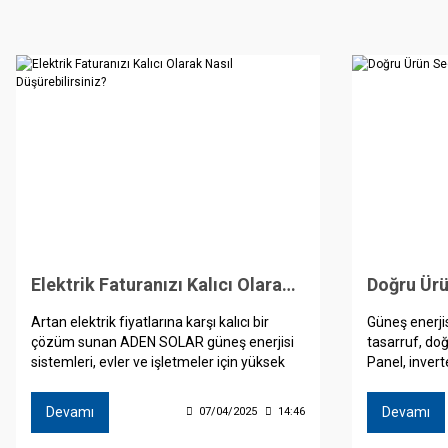
Elektrik Faturanızı Kalıcı Olarak Nasıl Düşürebilirsiniz?
Artan elektrik fiyatlarına karşı kalıcı bir
Güneş enerjis
çözüm sunan ADEN SOLAR güneş enerjisi
tasarruf, doğ
sistemleri, evler ve işletmeler için yüksek
Panel, invert
tasarruf ve sürdürülebilir enerji avantajı
performansın
sağlar. Solar Pazarı üzerinden güvenle
uzun vadeli 
Devamı
Devamı
07/04/2025
14:46
tedarik edilen kaliteli ekipmanlar ve ADEN
Pazarı üzeri
SOLAR’ın profesyonel kurulum desteği
güneş enerj