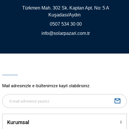
Türkmen Mah. 302 Sk. Kaptan Apt. No: 5 A
Kuşadası/Aydın
0507 534 30 00
info@solarpazari.com.tr
Gönder
Mail adresinizle e-bültenimize kayıt olabilirsiniz.
Kurumsal