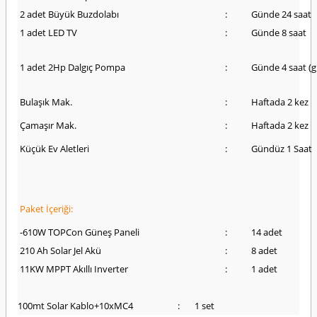
2 adet Büyük Buzdolabı
:
Günde 24 saat
1 adet LED TV
:
Günde 8 saat
1 adet 2Hp Dalgıç Pompa
:
Günde 4 saat (
Bulaşık Mak.
:
Haftada 2 kez
Çamaşır Mak.
:
Haftada 2 kez
Küçük Ev Aletleri
:
Gündüz 1 Saat
Paket İçeriği:
-610W TOPCon Güneş Paneli
:
14 adet
210 Ah Solar Jel Akü
:
8 adet
11KW MPPT Akıllı Inverter
:
1 adet
100mt Solar Kablo+10xMC4 : 1 set