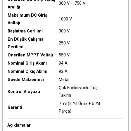
300 V – 750 V
Aralığı
Maksimum DC Giriş
1000 V
Voltajı
Başlatma Gerilimi
300 V
En Düşük Çalışma
250 V
Gerilimi
Önerilen MPPT Voltajı
550 V
Nominal Giriş Akımı
94 A
Nominal Çıkış Akımı
92 A
Gövde Malzemesi
Metal
Çok Fonksiyonlu Tuş
Kontrol Arayüzü
Takımı
7 Yıl (2 Yıl Ürün + 5 Yıl
Garanti
Parça)
Açıklamalar