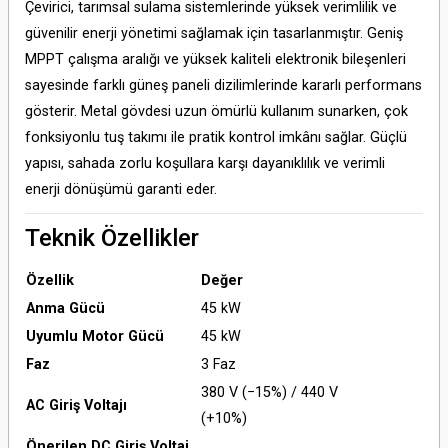
Çevirici, tarımsal sulama sistemlerinde yüksek verimlilik ve
güvenilir enerji yönetimi sağlamak için tasarlanmıştır. Geniş
MPPT çalışma aralığı ve yüksek kaliteli elektronik bileşenleri
sayesinde farklı güneş paneli dizilimlerinde kararlı performans
gösterir. Metal gövdesi uzun ömürlü kullanım sunarken, çok
fonksiyonlu tuş takımı ile pratik kontrol imkânı sağlar. Güçlü
yapısı, sahada zorlu koşullara karşı dayanıklılık ve verimli
enerji dönüşümü garanti eder.
Teknik Özellikler
Özellik
Değer
Anma Gücü
45 kW
Uyumlu Motor Gücü
45 kW
Faz
3 Faz
380 V (−15%) / 440 V
AC Giriş Voltajı
(+10%)
Önerilen DC Giriş Voltaj