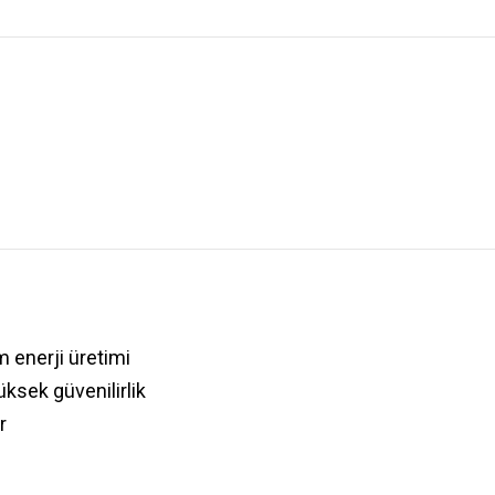
 enerji üretimi
üksek güvenilirlik
r