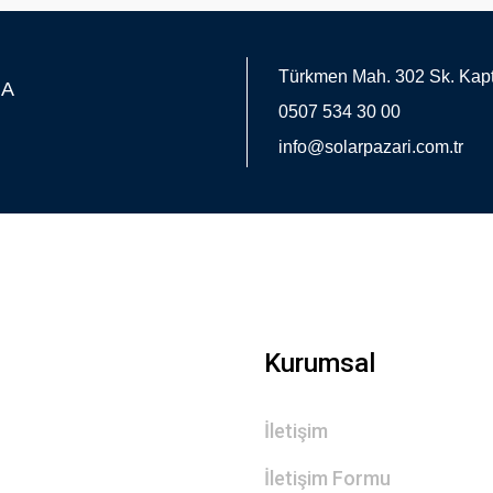
Türkmen Mah. 302 Sk. Kapt
MA
0507 534 30 00
Gönder
info@solarpazari.com.tr
Kurumsal
İletişim
İletişim Formu