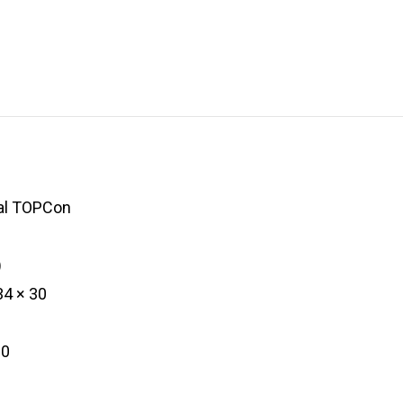
al TOPCon
)
34 × 30
00