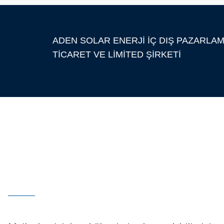
Bu ürüne benzer farklı alternatifler olmalı.
ADEN SOLAR ENERJİ İÇ DIŞ PAZARLA
TİCARET VE LİMİTED ŞİRKETİ