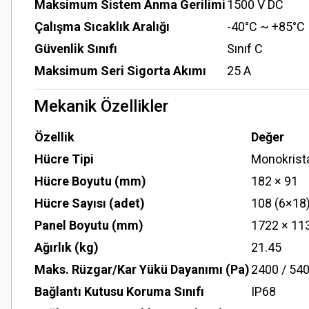
Maksimum Sistem Anma Gerilimi
1500 V DC
Çalışma Sıcaklık Aralığı
-40°C ~ +85°C
Güvenlik Sınıfı
Sınıf C
Maksimum Seri Sigorta Akımı
25 A
Mekanik Özellikler
Özellik
Değer
Hücre Tipi
Monokrist
Hücre Boyutu (mm)
182 × 91
Hücre Sayısı (adet)
108 (6×18
Panel Boyutu (mm)
1722 × 11
Ağırlık (kg)
21.45
Maks. Rüzgar/Kar Yükü Dayanımı (Pa)
2400 / 54
Bağlantı Kutusu Koruma Sınıfı
IP68