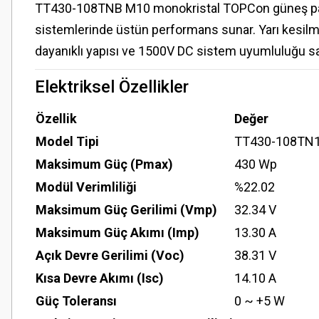
TT430-108TNB M10 monokristal TOPCon güneş paneli, 
sistemlerinde üstün performans sunar. Yarı kesilmiş
dayanıklı yapısı ve 1500V DC sistem uyumluluğu s
Elektriksel Özellikler
Özellik
Değer
Model Tipi
TT430-108TN
Maksimum Güç (Pmax)
430 Wp
Modül Verimliliği
%22.02
Maksimum Güç Gerilimi (Vmp)
32.34 V
Maksimum Güç Akımı (Imp)
13.30 A
Açık Devre Gerilimi (Voc)
38.31 V
Kısa Devre Akımı (Isc)
14.10 A
Güç Toleransı
0 ~ +5 W