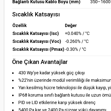
Bağlantı Kutusu Kablo Boyu (mm)
350–1600
Sıcaklık Katsayısı
Özellik
Değer
Sıcaklık Katsayısı (Isc)
+0.040% / °C
Sıcaklık Katsayısı (Voc)
-0.260% / °C
Sıcaklık Katsayısı (Pmax)
-0.30% / °C
Öne Çıkan Avantajlar
430 Wp’ye kadar yüksek güç çıkışı
%22’nin üzerinde modül verimliliği ile maksimum
Yarı kesilmiş hücre teknolojisi ile düşük kayıp, y
IP68 koruma sınıfı bağlantı kutusu ile uzun ömü
PID ve LID etkilerine karşı yüksek direnç
5400 Pa kar ve 2400 Pa rüzgar yükü dayanımı