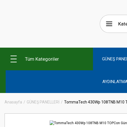
Tüm Kategoriler
GÜNEŞ PANE
AYDINLATMA
Anasayfa
GÜNEŞ PANELLERİ
TommaTech 430Wp 108TNB M10 T