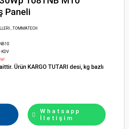
30Wp 108TNB M10
 Paneli
LLERİ
,
TOMMATECH
NB10
+ KDV
le!
aittir. Ürün KARGO TUTARI desi, kg bazlı
Whatsapp
İletişim