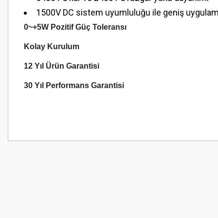
1500V DC sistem uyumluluğu ile geniş uygulam
0~+5W Pozitif Güç Toleransı
Kolay Kurulum
12 Yıl Ürün Garantisi
30 Yıl Performans Garantisi
Bu ürünün fiyat bilgisi, resim, ürün açıklamalarında ve diğer konularda
Görüş ve önerileriniz için teşekkür ederiz.
Ürün resmi kalitesiz, bozuk veya görüntülenemiyor.
Ürün açıklamasında eksik bilgiler bulunuyor.
Ürün bilgilerinde hatalar bulunuyor.
Ürün fiyatı diğer sitelerden daha pahalı.