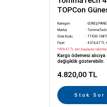
TommaTech 4
TOPCon Güneş
Kategori
GÜNEŞ PANE
Marka
TommaTech
Stok Kodu
TT430-108T
Fiyat
4.016,67 TL 
*499,47 TL den başlayan taksitler
Kargo ödemesi alıcıya 
değişiklik gösterebilir.
4.820,00 TL
Stok Sor