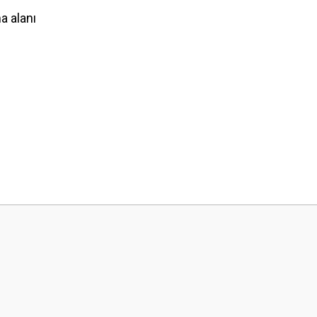
a alanı
 yetersiz gördüğünüz noktaları öneri formunu kullanarak tarafımıza iletebilirsini
Bu ürüne ilk yorumu siz yapın!
Yorum Yaz