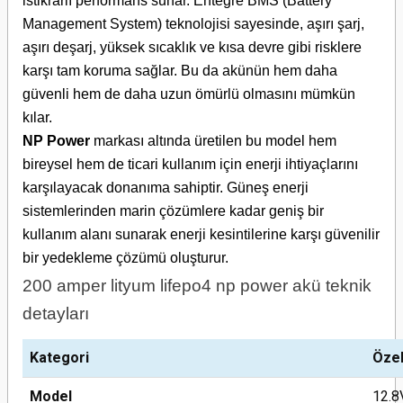
istikrarlı performans sunar. Entegre BMS (Battery
Management System) teknolojisi sayesinde, aşırı şarj,
aşırı deşarj, yüksek sıcaklık ve kısa devre gibi risklere
karşı tam koruma sağlar. Bu da akünün hem daha
güvenli hem de daha uzun ömürlü olmasını mümkün
kılar.
NP Power
markası altında üretilen bu model hem
bireysel hem de ticari kullanım için enerji ihtiyaçlarını
karşılayacak donanıma sahiptir. Güneş enerji
sistemlerinden marin çözümlere kadar geniş bir
kullanım alanı sunarak enerji kesintilerine karşı güvenilir
bir yedekleme çözümü oluşturur.
200 amper lityum lifepo4 np power akü teknik
detayları
Kategori
Özel
Model
12.8