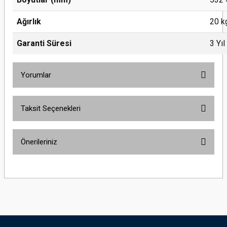
Ağırlık
20 k
Garanti Süresi
3 Yıl
Yorumlar
Taksit Seçenekleri
Bu ürüne ilk yorumu siz yapın!
Önerileriniz
Yorum Yaz
Bu ürünün fiyat bilgisi, resim, ürün açıklamalarında ve diğer konularda
yetersiz gördüğünüz noktaları öneri formunu kullanarak tarafımıza
iletebilirsiniz.
Görüş ve önerileriniz için teşekkür ederiz.
Ürün resmi kalitesiz, bozuk veya görüntülenemiyor.