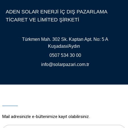
Ürün açıklamasında eksik bilgiler bulunuyor.
ADEN SOLAR ENERJİ İÇ DIŞ PAZARLAMA
Ürün bilgilerinde hatalar bulunuyor.
TİCARET VE LİMİTED ŞİRKETİ
Ürün fiyatı diğer sitelerden daha pahalı.
Bu ürüne benzer farklı alternatifler olmalı.
Türkmen Mah. 302 Sk. Kaptan Apt. No: 5 A
Kuşadası/Aydın
0507 534 30 00
info@solarpazari.com.tr
Gönder
Mail adresinizle e-bültenimize kayıt olabilirsiniz.