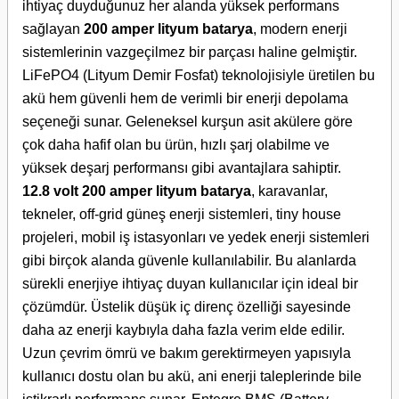
ihtiyaç duyduğunuz her alanda yüksek performans
sağlayan
200 amper lityum batarya
, modern enerji
sistemlerinin vazgeçilmez bir parçası haline gelmiştir.
LiFePO4 (Lityum Demir Fosfat) teknolojisiyle üretilen bu
akü hem güvenli hem de verimli bir enerji depolama
seçeneği sunar. Geleneksel kurşun asit akülere göre
çok daha hafif olan bu ürün, hızlı şarj olabilme ve
yüksek deşarj performansı gibi avantajlara sahiptir.
12.8 volt 200 amper lityum batarya
, karavanlar,
tekneler, off-grid güneş enerji sistemleri, tiny house
projeleri, mobil iş istasyonları ve yedek enerji sistemleri
gibi birçok alanda güvenle kullanılabilir. Bu alanlarda
sürekli enerjiye ihtiyaç duyan kullanıcılar için ideal bir
çözümdür. Üstelik düşük iç direnç özelliği sayesinde
daha az enerji kaybıyla daha fazla verim elde edilir.
Uzun çevrim ömrü ve bakım gerektirmeyen yapısıyla
kullanıcı dostu olan bu akü, ani enerji taleplerinde bile