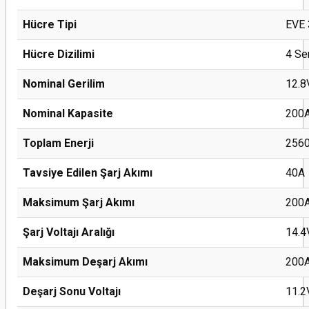
Hücre Tipi
EVE 
Hücre Dizilimi
4 Ser
Nominal Gerilim
12.8
Nominal Kapasite
200
Toplam Enerji
256
Tavsiye Edilen Şarj Akımı
40A
Maksimum Şarj Akımı
200
Şarj Voltajı Aralığı
14.4
Maksimum Deşarj Akımı
200
Deşarj Sonu Voltajı
11.2