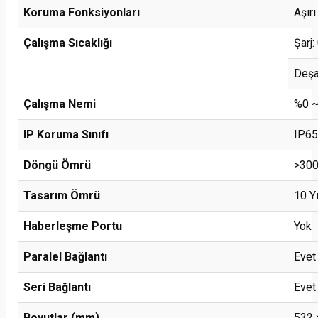
Koruma Fonksiyonları
Aşırı
Çalışma Sıcaklığı
Şarj
Deşa
Çalışma Nemi
%0 ~
IP Koruma Sınıfı
IP65
Döngü Ömrü
>300
Tasarım Ömrü
10 Yı
Haberleşme Portu
Yok
Paralel Bağlantı
Evet
Seri Bağlantı
Evet
Boyutlar (mm)
532 