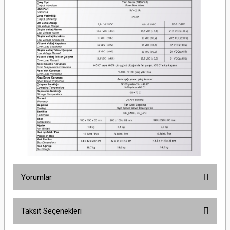
Yorumlar
Taksit Seçenekleri
Bu ürüne ilk yorumu siz yapın!