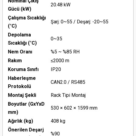
Nominal Çıkış
20.48 kW
Gücü (kW)
Çalışma Sıcaklığı
Şarj: 0~55 / Deşarj: -20~55
(°C)
Depolama
0~35
Sıcaklığı (°C)
Nem Oranı
%5 ~ %85 RH
Rakım
≤2000 m
Koruma Sınıfı
IP20
Haberleşme
CAN2.0 / RS485
Protokolü
Montaj Şekli
Rack Tipi Montaj
Boyutlar (GxYxD
530 × 602 × 1599 mm
mm)
Ağırlık (kg)
408 kg
Önerilen Deşarj
%90