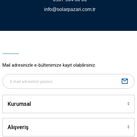
info@solarpazari.com.tr
Gönder
Mail adresinizle e-bültenimize kayıt olabilirsiniz.
Kurumsal
Alışveriş