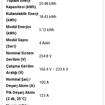
Toplam Enerji
20.48 kWh
Kapasitesi (kWh)
Kullanılabilir Enerji
18.43 kWh
(kWh)
Modül Enerjisi
5.12 kWh
(kWh)
Modül Sayısı
4 Adet
(Seri)
Nominal Sistem
204.8 V
Gerilimi (V)
Çalışma Gerilim
166.4 V – 233.6 V
Aralığı (V)
Nominal Şarj /
100 A
Deşarj Akımı (A)
Pik Deşarj Akımı
125 A
(2 dk, 25°C)