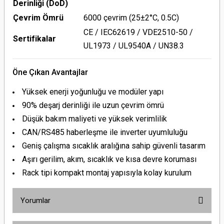
Derinliği (DoD)
Çevrim Ömrü
6000 çevrim (25±2°C, 0.5C)
CE / IEC62619 / VDE2510-50 /
Sertifikalar
UL1973 / UL9540A / UN38.3
Öne Çıkan Avantajlar
Yüksek enerji yoğunluğu ve modüler yapı
90% deşarj derinliği ile uzun çevrim ömrü
Düşük bakım maliyeti ve yüksek verimlilik
CAN/RS485 haberleşme ile inverter uyumluluğu
Geniş çalışma sıcaklık aralığına sahip güvenli tasarım
Aşırı gerilim, akım, sıcaklık ve kısa devre koruması
Rack tipi kompakt montaj yapısıyla kolay kurulum
Yorumlar