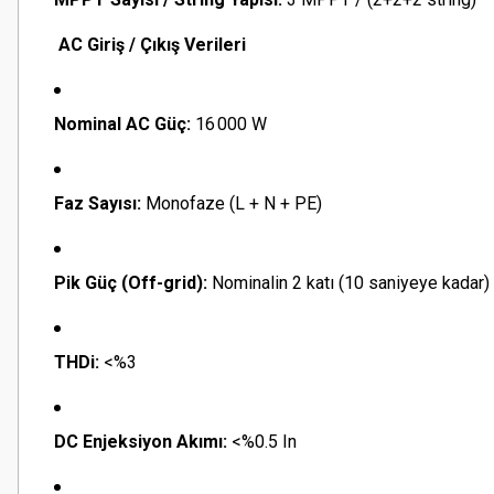
AC Giriş / Çıkış Verileri
Nominal AC Güç:
16 000 W
Faz Sayısı:
Monofaze (L + N + PE)
Pik Güç (Off-grid):
Nominalin 2 katı (10 saniyeye kadar)
THDi:
<%3
DC Enjeksiyon Akımı:
<%0.5 In