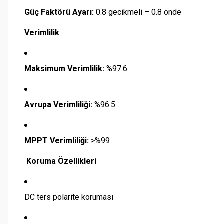
Güç Faktörü Ayarı:
0.8 gecikmeli – 0.8 önde
Verimlilik
Maksimum Verimlilik:
%97.6
Avrupa Verimliliği:
%96.5
MPPT Verimliliği:
>%99
Koruma Özellikleri
DC ters polarite koruması