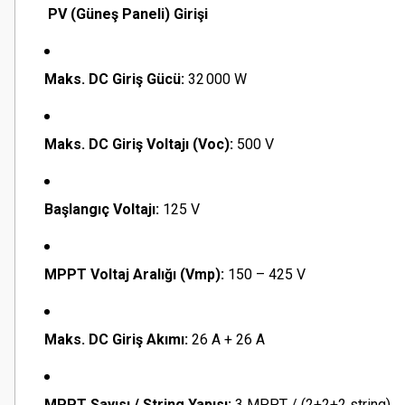
PV (Güneş Paneli) Girişi
Maks. DC Giriş Gücü:
32 000 W
Maks. DC Giriş Voltajı (Voc):
500 V
Başlangıç Voltajı:
125 V
MPPT Voltaj Aralığı (Vmp):
150 – 425 V
Maks. DC Giriş Akımı:
26 A + 26 A
MPPT Sayısı / String Yapısı:
3 MPPT / (2+2+2 string)