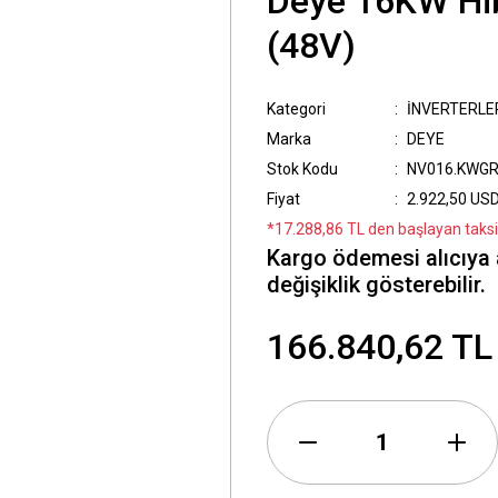
Deye 16KW Hib
(48V)
Kategori
İNVERTERLE
Marka
DEYE
Stok Kodu
NV016.KWGR
Fiyat
2.922,50 US
*17.288,86 TL den başlayan taksit
Kargo ödemesi alıcıya 
değişiklik gösterebilir.
166.840,62 TL