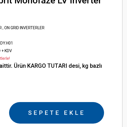
rit Monofaze LV İnverter
R
,
ON GRID INVERTERLER
DY.H01
D + KDV
lerle!
aittir. Ürün KARGO TUTARI desi, kg bazlı
SEPETE EKLE