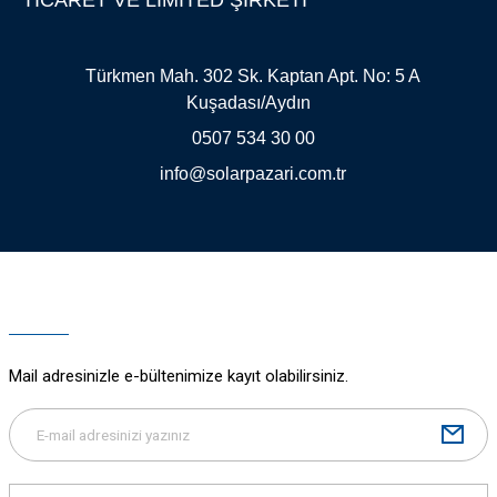
TİCARET VE LİMİTED ŞİRKETİ
Ürün fiyatı diğer sitelerden daha pahalı.
Bu ürüne benzer farklı alternatifler olmalı.
Türkmen Mah. 302 Sk. Kaptan Apt. No: 5 A
Kuşadası/Aydın
0507 534 30 00
info@solarpazari.com.tr
Gönder
Mail adresinizle e-bültenimize kayıt olabilirsiniz.