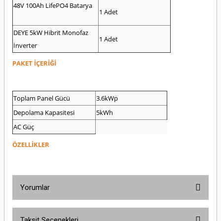
48V 100Ah LifePO4 Batarya
1 Adet
DEYE 5kW Hibrit Monofaz
1 Adet
İnverter
PAKET İÇERİĞİ
Toplam Panel Gücü
3.6kWp
Depolama Kapasitesi
5kWh
AC Güç
ÖZELLİKLER
Yorumlar
Taksit Seçenekleri