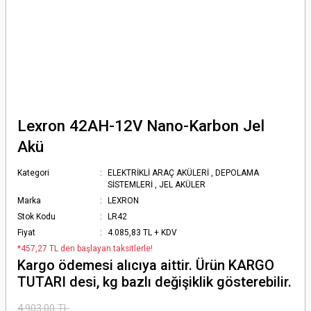
Lexron 42AH-12V Nano-Karbon Jel
Akü
Kategori
ELEKTRİKLİ ARAÇ AKÜLERİ
,
DEPOLAMA
SİSTEMLERİ
,
JEL AKÜLER
Marka
LEXRON
Stok Kodu
LR42
Fiyat
4.085,83 TL + KDV
*457,27 TL den başlayan taksitlerle!
Kargo ödemesi alıcıya aittir. Ürün KARGO
TUTARI desi, kg bazlı değişiklik gösterebilir.
4.903,00 TL