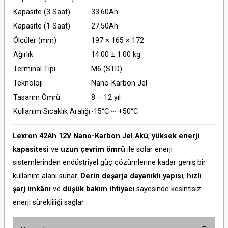
Kapasite (3 Saat)
33.60Ah
Kapasite (1 Saat)
27.50Ah
Ölçüler (mm)
197 × 165 × 172
Ağırlık
14.00 ± 1.00 kg
Terminal Tipi
M6 (STD)
Teknoloji
Nano-Karbon Jel
Tasarım Ömrü
8 – 12 yıl
Kullanım Sıcaklık Aralığı
-15°C ~ +50°C
Lexron 42Ah 12V Nano-Karbon Jel Akü
,
yüksek enerji
kapasitesi
ve
uzun çevrim ömrü
ile solar enerji
sistemlerinden endüstriyel güç çözümlerine kadar geniş bir
kullanım alanı sunar.
Derin deşarja dayanıklı yapısı
,
hızlı
şarj imkânı
ve
düşük bakım ihtiyacı
sayesinde kesintisiz
enerji sürekliliği sağlar.