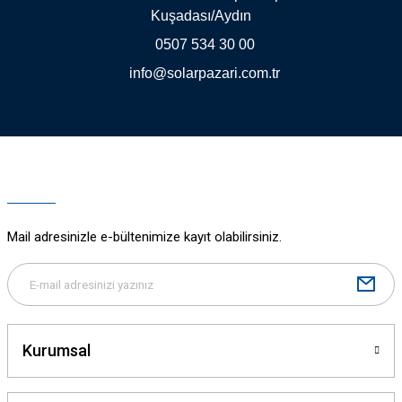
Kuşadası/Aydın
0507 534 30 00
info@solarpazari.com.tr
Gönder
Mail adresinizle e-bültenimize kayıt olabilirsiniz.
Kurumsal