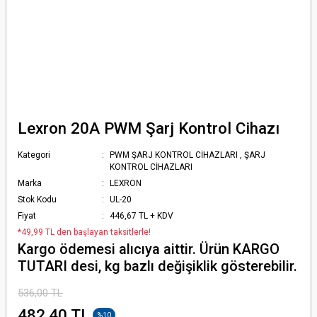
Lexron 20A PWM Şarj Kontrol Cihazı
Kategori
PWM ŞARJ KONTROL CİHAZLARI
,
ŞARJ
KONTROL CİHAZLARI
Marka
LEXRON
Stok Kodu
UL-20
Fiyat
446,67 TL + KDV
*49,99 TL den başlayan taksitlerle!
Kargo ödemesi alıcıya aittir. Ürün KARGO
TUTARI desi, kg bazlı değişiklik gösterebilir.
536,00 TL
482,40 TL
%10