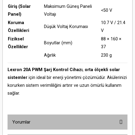
Giriş (Solar
Maksimum Güneş Paneli
<50 V
Panel)
Voltajı
Koruma
10.7 V / 21.4
Düşük Voltaj Koruması
Özellikleri
V
Fiziksel
88 × 160 ×
Boyutlar (mm)
Özellikler
37
Ağırlık
230 g
Lexron 20A PWM Şarj Kontrol Cihazı
,
orta ölçekli solar
sistemler
için ideal bir enerji yönetimi çözümüdür. Akülerinizi
korurken sistem verimliliğini artırır ve uzun ömürlü kullanım
sağlar.
Yorumlar