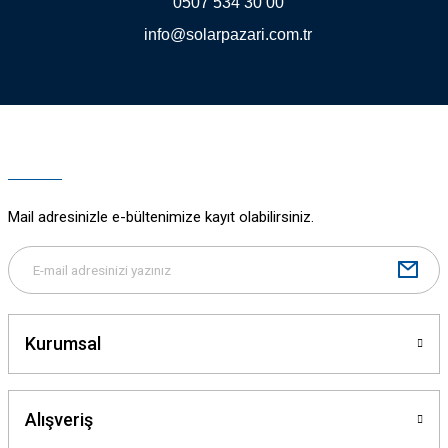
0507 534 30 00
info@solarpazari.com.tr
Gönder
Mail adresinizle e-bültenimize kayıt olabilirsiniz.
Kurumsal
Alışveriş