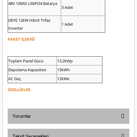
48V 100Ah LifePO4 Batarya
3 Adet
DEYE 12kW Hibrit Trifaz
1 Adet
İnverter
PAKET İÇERİĞİ
Toplam Panel Gücü
13.2kWp
Depolama Kapasitesi
15kWh
AC Güç
12kWe
ÖZELLİKLER
Yorumlar
Taksit Seçenekleri